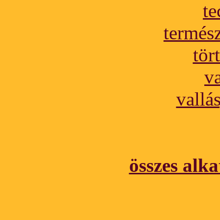
te
termés
tör
v
vallá
összes alka