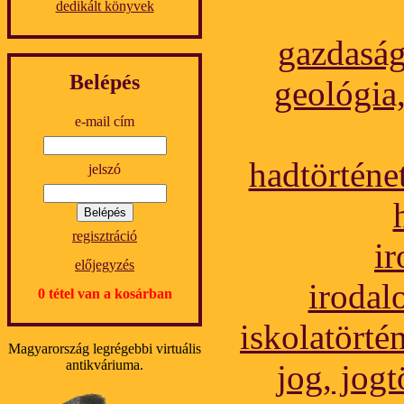
dedikált könyvek
gazdaságt
Belépés
geológia
e-mail cím
hadtörténe
jelszó
regisztráció
i
előjegyzés
irodal
0 tétel van a kosárban
iskolatörté
Magyarország legrégebbi virtuális
antikváriuma.
jog, jogt