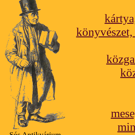
kártya
könyvészet,
közga
kö
mese,
min
Sós Antikvárium