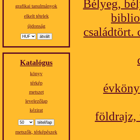
Bélyeg, bél
grafikai tanulmányok
biblio
elkelt tételek
újdonság
családtört
Katalógus
könyv
térkép
évkönyv
metszet
levelezőlap
kézirat
földrajz,
metszők, térképészek