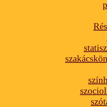
p
Rés
statis
szakácskön
szính
szociol
szót