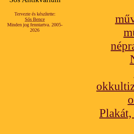
Tervezte és készítette:
műv
Sós Bence
Minden jog fenntartva. 2005-
m
2026
népr
okkulti
o
Plakát,