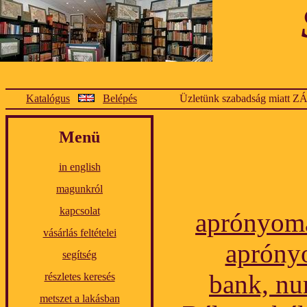
Katalógus
Belépés
Üzletünk szabadság miatt Z
Menü
in english
magunkról
kapcsolat
aprónyoma
vásárlás feltételei
aprónyo
segítség
bank, nu
részletes keresés
metszet a lakásban