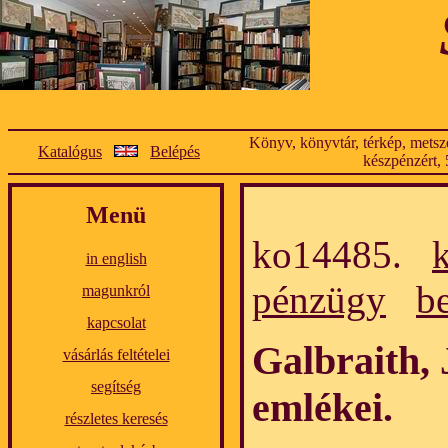
Könyv, könyvtár, térkép, metsze
Katalógus
Belépés
készpénzért, 
Menü
ko14485.
in english
pénzügy
b
magunkról
kapcsolat
Galbraith,
vásárlás feltételei
segítség
emlékei.
részletes keresés