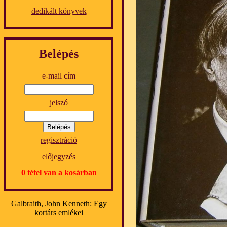
dedikált könyvek
Belépés
e-mail cím
jelszó
regisztráció
előjegyzés
0 tétel van a kosárban
Galbraith, John Kenneth: Egy
kortárs emlékei