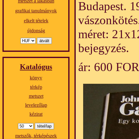
metszet a lakásban
Budapest. 1
grafikai tanulmányok
vászonkötés
elkelt tételek
méret: 21x1
újdonság
bejegyzés.
ár: 600 FO
Katalógus
könyv
térkép
metszet
levelezőlap
kézirat
metszők, térképészek